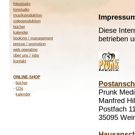
fotostudio
tonstudio
musikproduktion
Impressu
videoproduktion
bücher
Diese Inter
kalender
betrieben u
booking / management
presse / promotion
web operating
über uns / jobs
kontakt
...
ONLINE-SHOP
Postanschr
-
bücher
-
CDs
Prunk Medi
-
kalender
Manfred Hi
Postfach 1
35095 Wei
Hausansch