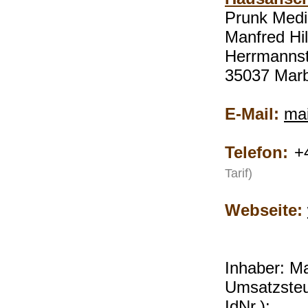
Prunk Medi
Manfred Hi
Herrmanns
35037 Mar
E-Mail:
ma
Telefon:
+4
Tarif)
Webseite:
Inhaber: Ma
Umsatzsteu
IdNr.):